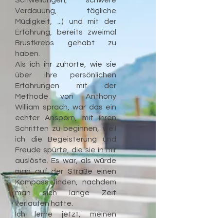
Schwellungen, schwere
Verdauung, tägliche
Müdigkeit, ...) und mit der
Erfahrung, bereits zweimal
Brustkrebs gehabt zu
haben.
Als ich ihr zuhörte, wie sie
über ihre persönlichen
Erfahrungen mit der
Methode von Anthony
William sprach, war das ein
echter Ansporn, mit ihren
Schritten zu beginnen, weil
ich die Begeisterung und
Freude spürte, die sie in mir
auslöste. Es war, als würde
man auf der Straße einen
Kompass finden, nachdem
man sich lange Zeit
verlaufen hatte.
Ich lerne jetzt, meinen