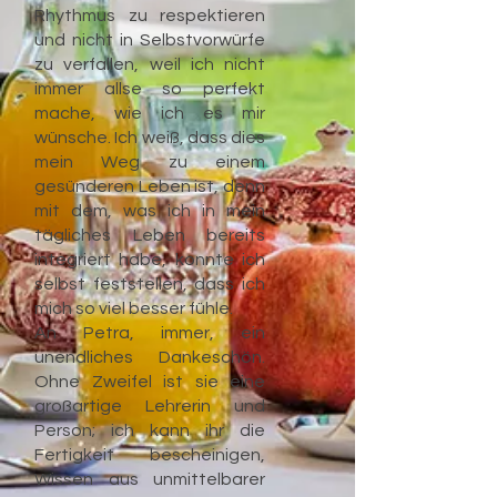
Rhythmus zu respektieren
und nicht in Selbstvorwürfe
zu verfallen, weil ich nicht
immer allse so perfekt
mache, wie ich es mir
wünsche. Ich weiß, dass dies
mein Weg zu einem
gesünderen Leben ist, denn
mit dem, was ich in mein
tägliches Leben bereits
integriert habe, konnte ich
selbst feststellen, dass ich
mich so viel besser fühle.
An Petra, immer, ein
unendliches Dankeschön.
Ohne Zweifel ist sie eine
großartige Lehrerin und
Person; ich kann ihr die
Fertigkeit bescheinigen,
Wissen aus unmittelbarer