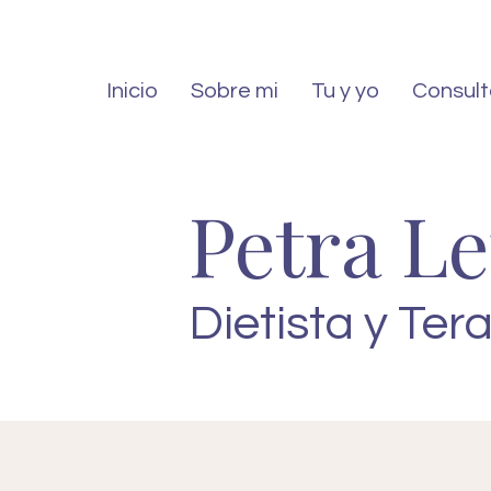
Inicio
Sobre mi
Tu y yo
Consult
Petra L
Dietista y Ter