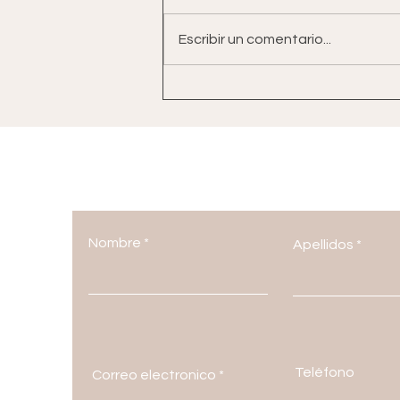
Escribir un comentario...
Pasta Vegana Cremosa con
Salsa de Anacardos
Conectémos
Nombre
Apellidos
Teléfono
Correo electronico