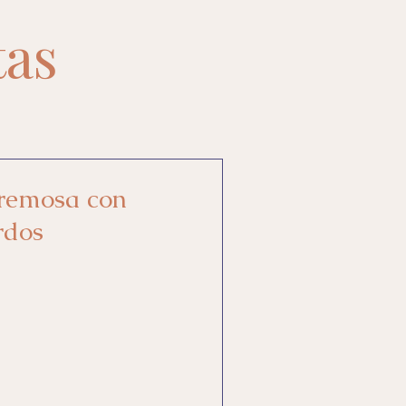
tas
remosa con
rdos