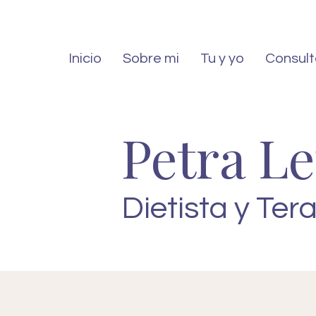
Inicio
Sobre mi
Tu y yo
Consult
Petra L
Dietista y Ter