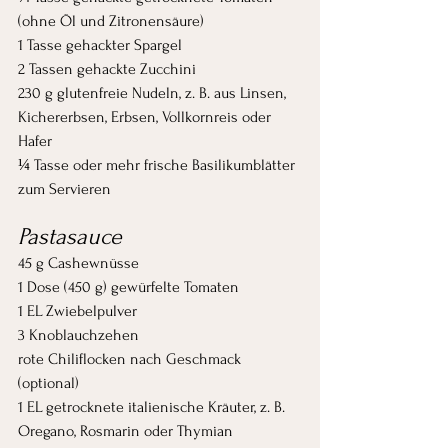
(ohne Öl und Zitronensäure)
1 Tasse gehackter Spargel
2 Tassen gehackte Zucchini
230 g glutenfreie Nudeln, z. B. aus Linsen, 
Kichererbsen, Erbsen, Vollkornreis oder 
Hafer
¼ Tasse oder mehr frische Basilikumblätter 
zum Servieren
Pastasauce
45 g Cashewnüsse
1 Dose (450 g) gewürfelte Tomaten
1 EL Zwiebelpulver
3 Knoblauchzehen
rote Chiliflocken nach Geschmack 
(optional)
1 EL getrocknete italienische Kräuter, z. B. 
Oregano, Rosmarin oder Thymian