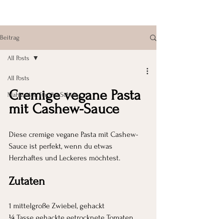
Beitrag
All Posts
All Posts
Cremige vegane Pasta 
Mahlzeiten für die Schule
mit Cashew-Sauce
Diese cremige vegane Pasta mit Cashew-
Sauce ist perfekt, wenn du etwas 
Herzhaftes und Leckeres möchtest.
Zutaten
1 mittelgroße Zwiebel, gehackt
¼ Tasse gehackte getrocknete Tomaten 